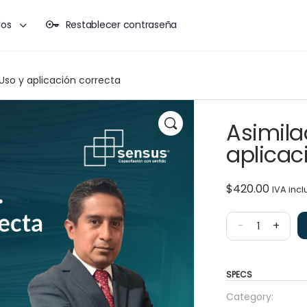
dos
Restablecer contraseña
 Uso y aplicación correcta
Asimila
aplicac
$
420.00
IVA incl
-
+
SPECS
Category: