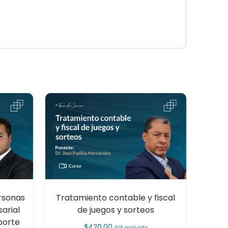
rsonas
Tratamiento contable y fiscal
sarial
de juegos y sorteos
porte
$
420.00
IVA incluido