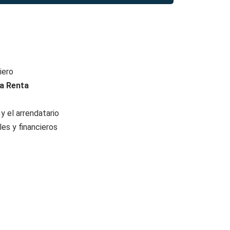
iero
la Renta
 el arrendatario
es y financieros