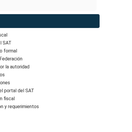
scal
el SAT
to formal
 Federación
or la autoridad
dos
iones
el portal del SAT
n fiscal
ón y requerimientos