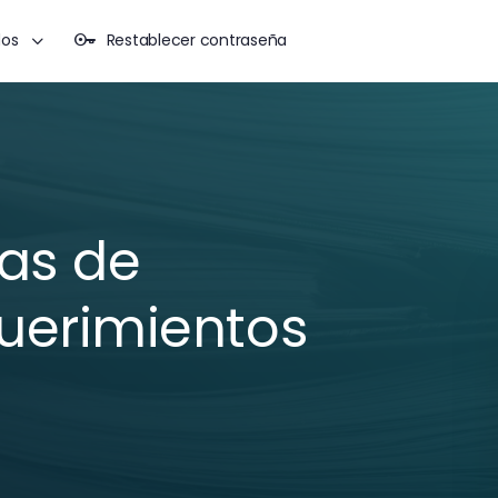
dos
Restablecer contraseña
tas de
querimientos