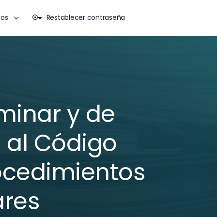
dos
Restablecer contraseña
minar y de
 al Código
ocedimientos
ares