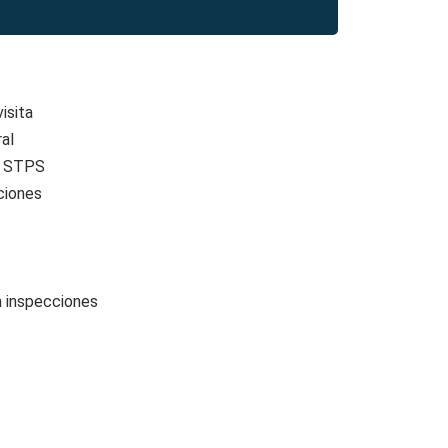
isita
al
la STPS
ciones
n inspecciones