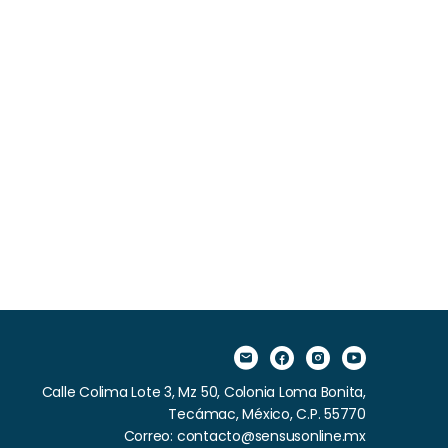
Calle Colima Lote 3, Mz 50, Colonia Loma Bonita,
Tecámac, México, C.P. 55770
Correo: contacto@sensusonline.mx