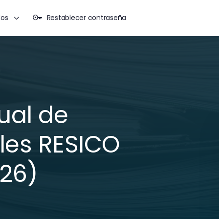
dos
Restablecer contraseña
ual de
les RESICO
26)