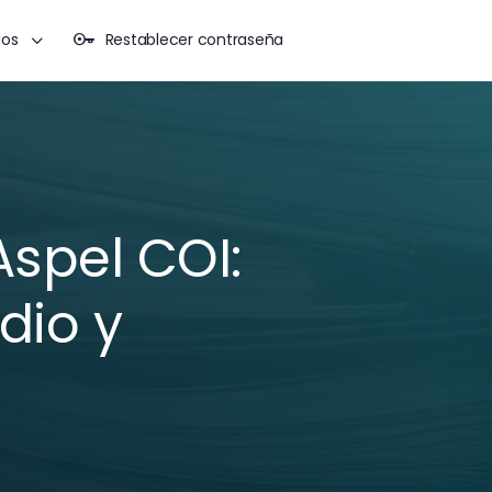
dos
Restablecer contraseña
spel COI:
dio y