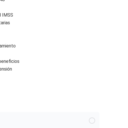
el IMSS
arias
ramiento
beneficios
ensión