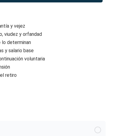
ntía y vejez
jo, viudez y orfandad
e lo determinan
s y salario base
ntinuación voluntaria
nsión
el retiro