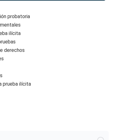
ión probatoria
amentales
ba ilícita
pruebas
de derechos
es
as
 prueba ilícita