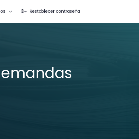
dos
Restablecer contraseña
 demandas