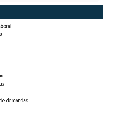
aboral
ia
l
as
as
n de demandas