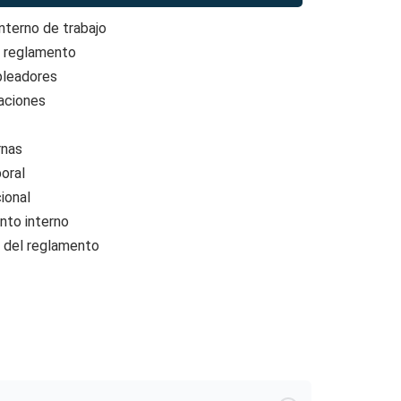
nterno de trabajo
l reglamento
pleadores
caciones
rnas
boral
ional
nto interno
o del reglamento