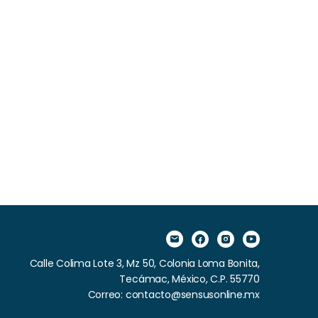
Calle Colima Lote 3, Mz 50, Colonia Loma Bonita,
Tecámac, México, C.P. 55770
Correo: contacto@sensusonline.mx