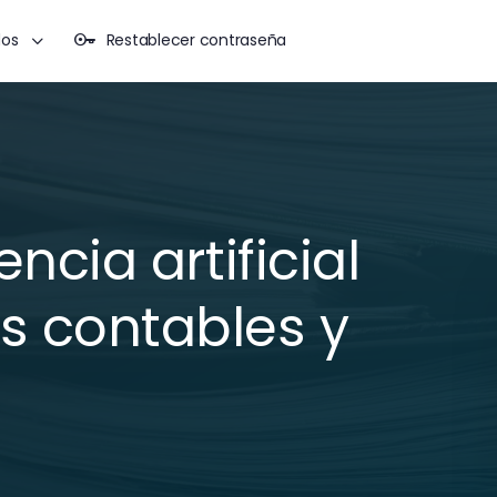
dos
Restablecer contraseña
encia artificial
s contables y