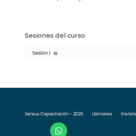
Sesiones del curso
Sesión I
Sensus Capacitación - 2026
Llámanos
Envían
Habla con un asesor