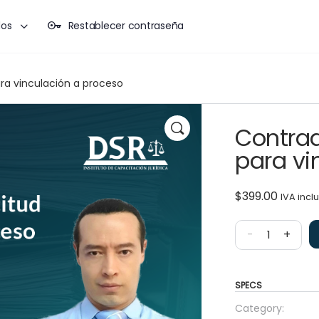
dos
Restablecer contraseña
ara vinculación a proceso
Contrad
para vi
$
399.00
IVA incl
-
+
SPECS
Category: