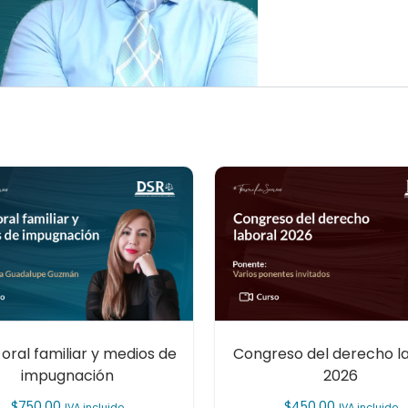
 oral familiar y medios de
Congreso del derecho l
impugnación
2026
$
750.00
$
450.00
IVA incluido
IVA incluido