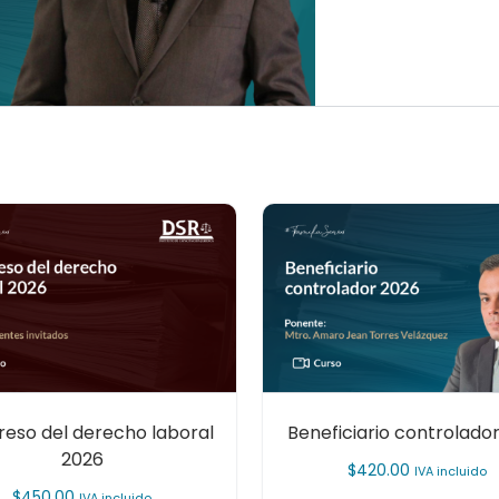
eso del derecho laboral
Beneficiario controlado
2026
$
420.00
IVA incluido
$
450.00
IVA incluido