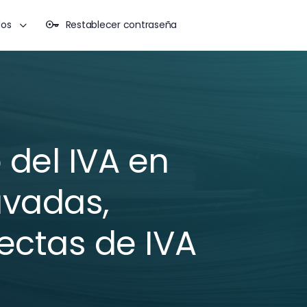
dos
Restablecer contraseña
 del IVA en
avadas,
ectas de IVA