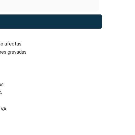
no afectas
ones gravadas
os
A
IVA