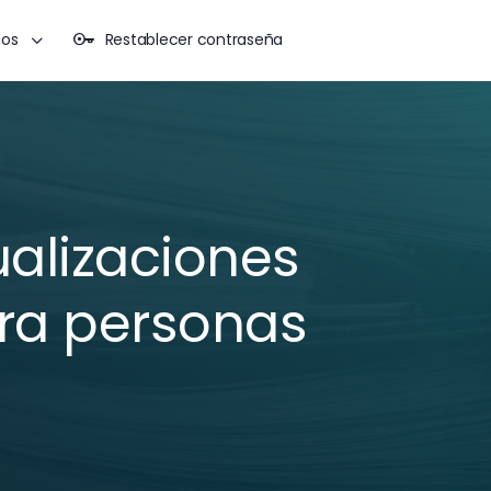
dos
Restablecer contraseña
alizaciones
ara personas