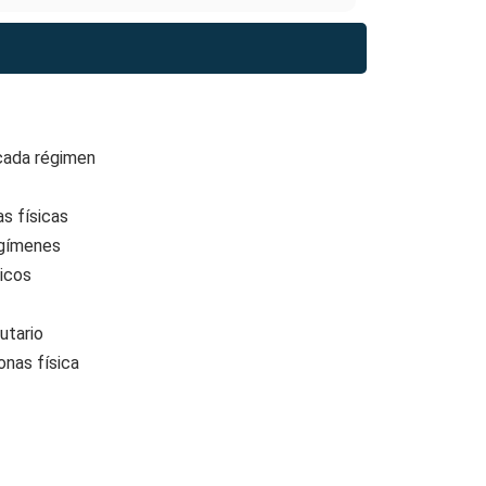
 cada régimen
s físicas
egímenes
icos
utario
onas física