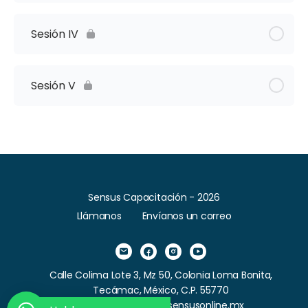
Sesión IV
Sesión V
Sensus Capacitación - 2026
Llámanos
Envíanos un correo
Calle Colima Lote 3, Mz 50, Colonia Loma Bonita,
Tecámac, México, C.P. 55770
Correo: contacto@sensusonline.mx