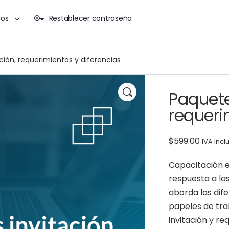
dos
Restablecer contraseña
ción, requerimientos y diferencias
Paquete
requeri
$
599.00
IVA incl
Capacitación e
respuesta a las
aborda las dif
papeles de trab
invitación y r