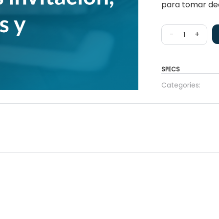
para tomar dec
-
+
SPECS
Categories: